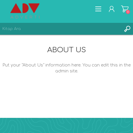
0
YENİ ÜYELİK
ABOUT US
GIRIŞ
FAVORILERIM
(0)
Put your "About Us" information here. You can edit this in the
admin site.